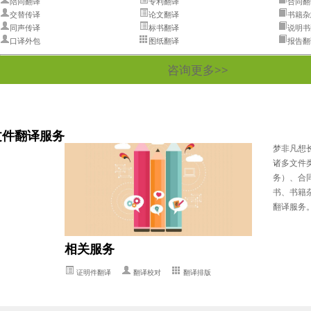
陪同翻译
专利翻译
合同翻
交替传译
论文翻译
书籍杂
同声传译
标书翻译
说明书
口译外包
图纸翻译
报告翻
咨询更多>>
文件翻译服务
梦非凡想
诸多文件
务）、合
书、书籍
翻译服务。
相关服务
证明件翻译
翻译校对
翻译排版